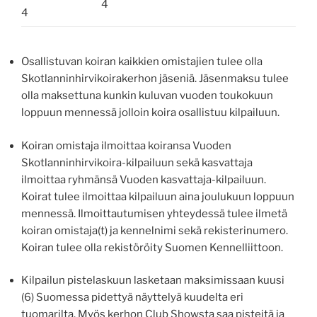
4
4
Osallistuvan koiran kaikkien omistajien tulee olla
Skotlanninhirvikoirakerhon jäseniä. Jäsenmaksu tulee
olla maksettuna kunkin kuluvan vuoden toukokuun
loppuun mennessä jolloin koira osallistuu kilpailuun.
Koiran omistaja ilmoittaa koiransa Vuoden
Skotlanninhirvikoira-kilpailuun sekä kasvattaja
ilmoittaa ryhmänsä Vuoden kasvattaja-kilpailuun.
Koirat tulee ilmoittaa kilpailuun aina joulukuun loppuun
mennessä. Ilmoittautumisen yhteydessä tulee ilmetä
koiran omistaja(t) ja kennelnimi sekä rekisterinumero.
Koiran tulee olla rekistöröity Suomen Kennelliittoon.
Kilpailun pistelaskuun lasketaan maksimissaan kuusi
(6) Suomessa pidettyä näyttelyä kuudelta eri
tuomarilta. Myös kerhon Club Showsta saa pisteitä ja