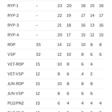
RYP-1
–
23
20
18
15
18
RYP-2
–
22
19
17
14
17
RYP-3
–
21
18
16
13
16
RYP-4
–
20
17
15
12
15
ROP
35
14
12
10
8
8
VSP
32
12
10
8
6
6
VET-ROP
15
10
8
6
4
VET-VSP
12
8
6
4
2
JUN-ROP
15
10
8
8
8
JUN-VSP
12
8
6
6
6
PU2/PN2
15
6
4
4
4
4