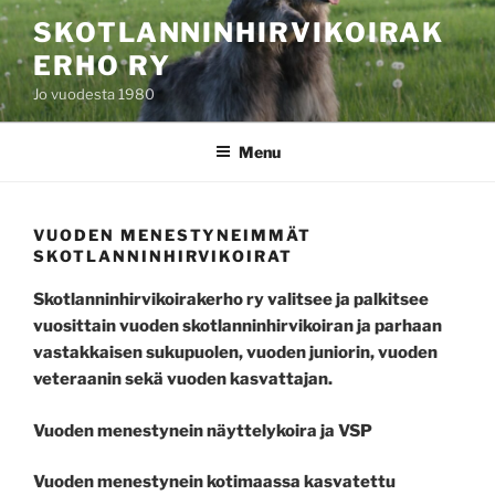
Skip
SKOTLANNINHIRVIKOIRAK
to
ERHO RY
content
Jo vuodesta 1980
Menu
VUODEN MENESTYNEIMMÄT
SKOTLANNINHIRVIKOIRAT
Skotlanninhirvikoirakerho ry valitsee ja palkitsee
vuosittain vuoden skotlanninhirvikoiran ja parhaan
vastakkaisen sukupuolen, vuoden juniorin, vuoden
veteraanin sekä vuoden kasvattajan.
Vuoden menestynein näyttelykoira ja VSP
Vuoden menestynein kotimaassa kasvatettu