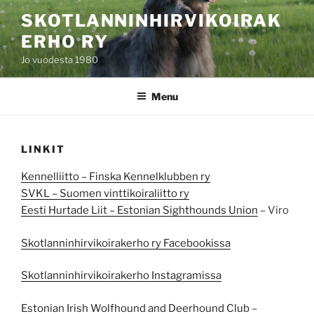
Skip
SKOTLANNINHIRVIKOIRAK
to
ERHO RY
content
Jo vuodesta 1980
Menu
LINKIT
Kennelliitto – Finska Kennelklubben ry
SVKL – Suomen vinttikoiraliitto ry
Eesti Hurtade Liit – Estonian Sighthounds Union
– Viro
Skotlanninhirvikoirakerho ry Facebookissa
Skotlanninhirvikoirakerho Instagramissa
Estonian Irish Wolfhound and Deerhound Club
–