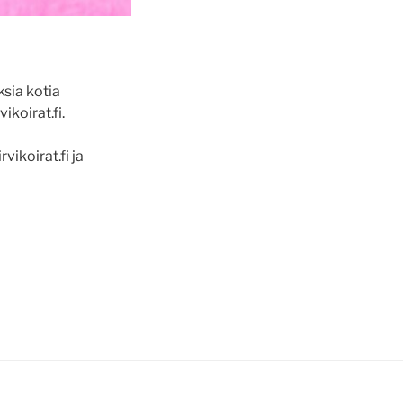
ksia kotia
koirat.fi.
ikoirat.fi ja