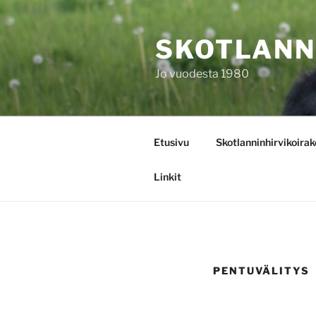
Skip
to
SKOTLANN
content
Jo vuodesta 1980
Etusivu
Skotlanninhirvikoirak
Linkit
PENTUVÄLITYS