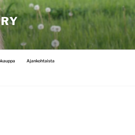
 RY
okauppa
Ajankohtaista