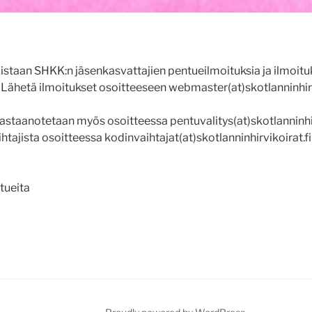
kaistaan SHKK:n jäsenkasvattajien pentueilmoituksia ja ilmoitu
. Lähetä ilmoitukset osoitteeseen webmaster(at)skotlanninhirvi
astaanotetaan myös osoitteessa pentuvalitys(at)skotlanninhirv
htajista osoitteessa kodinvaihtajat(at)skotlanninhirvikoirat.fi
ntueita