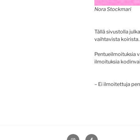
Nora Stockmari
Tällä sivustolla jul
vaihtavista koirista
Pentueilmoituksia v
ilmoituksia kodinvai
– Ei ilmoitettuja pe
Instagram
Facebook