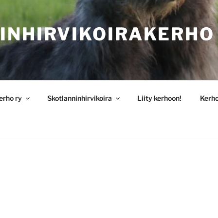
INHIRVIKOIRAKERHO
erho ry
Skotlanninhirvikoira
Liity kerhoon!
Kerh