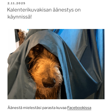
POSTED
2.11.2025
ON
Kalenterikuvakisan äänestys on
käynnissä!
Äänestä mielestäsi parasta kuvaa
Facebookissa