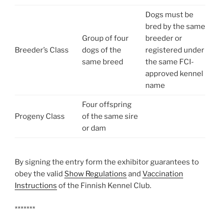
Dogs must be
bred by the same
Group of four
breeder or
Breeder’s Class
dogs of the
registered under
same breed
the same FCI-
approved kennel
name
Four offspring
Progeny Class
of the same sire
or dam
By signing the entry form the exhibitor guarantees to
obey the valid
Show Regulations
and
Vaccination
Instructions
of the Finnish Kennel Club.
*******