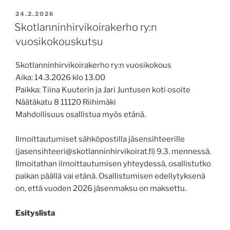
POSTED
24.2.2026
ON
Skotlanninhirvikoirakerho ry:n
vuosikokouskutsu
Skotlanninhirvikoirakerho ry:n vuosikokous
Aika: 14.3.2026 klo 13.00
Paikka: Tiina Kuuterin ja Jari Juntusen koti osoite
Näätäkatu 8 11120 Riihimäki
Mahdollisuus osallistua myös etänä.
Ilmoittautumiset sähköpostilla jäsensihteerille
(jasensihteeri@skotlanninhirvikoirat.fi) 9.3. mennessä.
Ilmoitathan ilmoittautumisen yhteydessä, osallistutko
paikan päällä vai etänä. Osallistumisen edellytyksenä
on, että vuoden 2026 jäsenmaksu on maksettu.
Esityslista