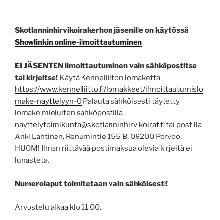
Skotlanninhirvikoirakerhon jäsenille on käytössä
Showlinkin online-ilmoittautuminen
EI JÄSENTEN ilmoittautuminen vain sähköpostitse
tai kirjeitse!
Käytä Kennelliiton lomaketta
https://www.kennelliitto.fi/lomakkeet/ilmoittautumislo
make-nayttelyyn-0
Palauta sähköisesti täytetty
lomake mieluiten sähköpostilla
nayttelytoimikunta@skotlanninhirvikoirat.fi
tai postilla
Anki Lahtinen, Renumintie 155 B, 06200 Porvoo.
HUOM! Ilman riittävää postimaksua olevia kirjeitä ei
lunasteta.
Numerolaput toimitetaan vain sähköisesti!
Arvostelu alkaa klo 11.00.