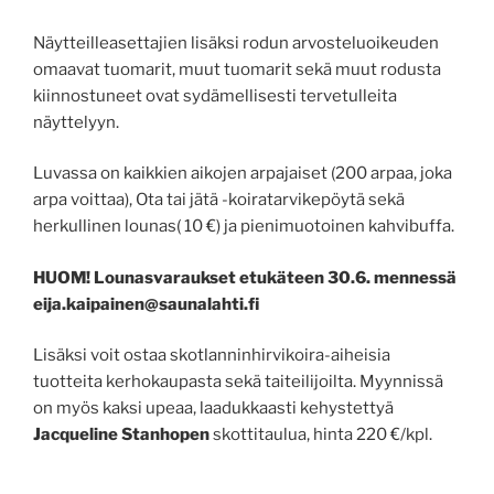
Näytteilleasettajien lisäksi rodun arvosteluoikeuden
omaavat tuomarit, muut tuomarit sekä muut rodusta
kiinnostuneet ovat sydämellisesti tervetulleita
näyttelyyn.
Luvassa on kaikkien aikojen arpajaiset (200 arpaa, joka
arpa voittaa), Ota tai jätä -koiratarvikepöytä sekä
herkullinen lounas( 10 €) ja pienimuotoinen kahvibuffa.
HUOM! Lounasvaraukset etukäteen
30.6. mennessä
eija.kaipainen@saunalahti.fi
Lisäksi voit ostaa skotlanninhirvikoira-aiheisia
tuotteita kerhokaupasta sekä taiteilijoilta. Myynnissä
on myös kaksi upeaa, laadukkaasti kehystettyä
Jacqueline Stanhopen
skottitaulua, hinta 220 €/kpl.