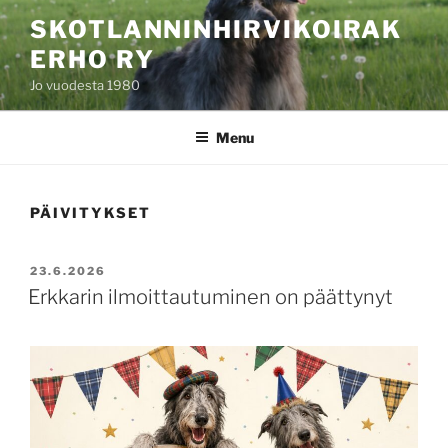
Skip
SKOTLANNINHIRVIKOIRAK
to
ERHO RY
content
Jo vuodesta 1980
Menu
PÄIVITYKSET
POSTED
23.6.2026
ON
Erkkarin ilmoittautuminen on päättynyt