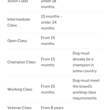
Junior Class
under 18
months
15 months –
Intermediate
under 24
Class
months
From 15
Open Class
months
Dog must
From 15
already be a
Champion Class
months
champion in
some country
Dog must meet
From 15
the breed’s
Working Class
months
working class
requirements
Veteran Class
From 8 years