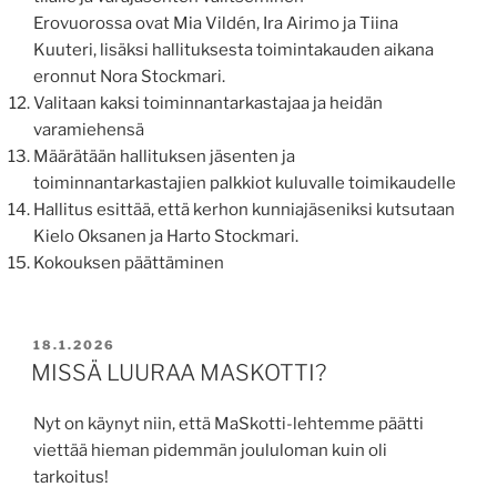
Erovuorossa ovat Mia Vildén, Ira Airimo ja Tiina
Kuuteri, lisäksi hallituksesta toimintakauden aikana
eronnut Nora Stockmari.
Valitaan kaksi toiminnantarkastajaa ja heidän
varamiehensä
Määrätään hallituksen jäsenten ja
toiminnantarkastajien palkkiot kuluvalle toimikaudelle
Hallitus esittää, että kerhon kunniajäseniksi kutsutaan
Kielo Oksanen ja Harto Stockmari.
Kokouksen päättäminen
POSTED
18.1.2026
ON
MISSÄ LUURAA MASKOTTI?
Nyt on käynyt niin, että MaSkotti-lehtemme päätti
viettää hieman pidemmän joululoman kuin oli
tarkoitus!