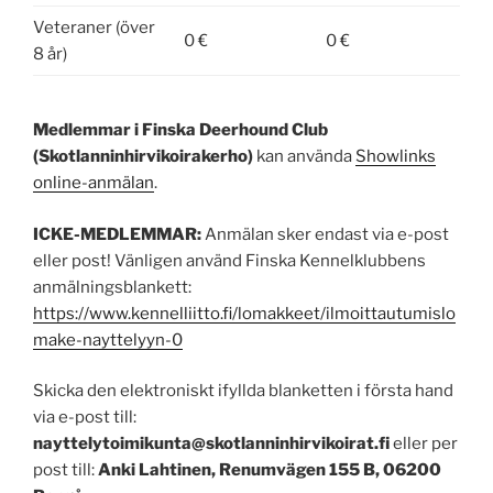
Veteraner (över
0 €
0 €
8 år)
Medlemmar i Finska Deerhound Club
(Skotlanninhirvikoirakerho)
kan använda
Showlinks
online-anmälan
.
ICKE-MEDLEMMAR:
Anmälan sker endast via e-post
eller post! Vänligen använd Finska Kennelklubbens
anmälningsblankett:
https://www.kennelliitto.fi/lomakkeet/ilmoittautumislo
make-nayttelyyn-0
Skicka den elektroniskt ifyllda blanketten i första hand
via e-post till:
nayttelytoimikunta@skotlanninhirvikoirat.fi
eller per
post till:
Anki Lahtinen, Renumvägen 155 B, 06200