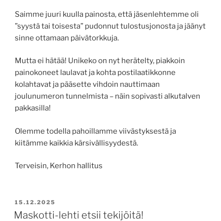
Saimme juuri kuulla painosta, että jäsenlehtemme oli
”syystä tai toisesta” pudonnut tulostusjonosta ja jäänyt
sinne ottamaan päivätorkkuja.
Mutta ei hätää! Unikeko on nyt herätelty, piakkoin
painokoneet laulavat ja kohta postilaatikkonne
kolahtavat ja pääsette vihdoin nauttimaan
joulunumeron tunnelmista – näin sopivasti alkutalven
pakkasilla!
Olemme todella pahoillamme viivästyksestä ja
kiitämme kaikkia kärsivällisyydestä.
Terveisin, Kerhon hallitus
POSTED
15.12.2025
ON
Maskotti-lehti etsii tekijöitä!