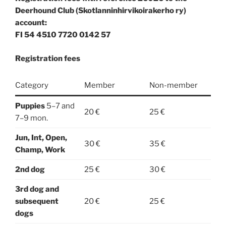
Deerhound Club (Skotlanninhirvikoirakerho ry)
account:
FI 54 4510 7720 0142 57
Registration fees
Category
Member
Non-member
Puppies
5–7 and
20 €
25 €
7–9 mon.
Jun, Int, Open,
30 €
35 €
Champ, Work
2nd dog
25 €
30 €
3rd dog and
subsequent
20 €
25 €
dogs