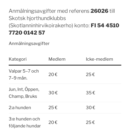
Anmälningsavgifter med referens
26026
till
Skotsk hjorthundklubbs
(Skotlanninhirvikoirakerho) konto:
FI 54 4510
7720 0142 57
Anmälningsavgifter
Kategori
Medlem
Icke-medlem
Valpar 5–7 och
20 €
25 €
7–9 mån.
Jun, Int, Öppen,
30 €
35 €
Champ, Bruks
2:a hunden
25 €
30 €
3:e hunden och
20 €
25 €
följande hundar