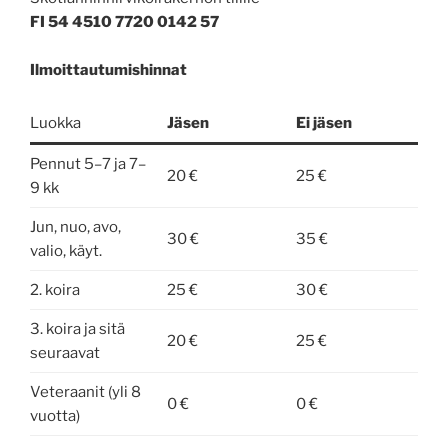
FI 54 4510 7720 0142 57
Ilmoittautumishinnat
Luokka
Jäsen
Ei jäsen
Pennut 5–7 ja 7–
20 €
25 €
9 kk
Jun, nuo, avo,
30 €
35 €
valio, käyt.
2. koira
25 €
30 €
3. koira ja sitä
20 €
25 €
seuraavat
Veteraanit (yli 8
0 €
0 €
vuotta)