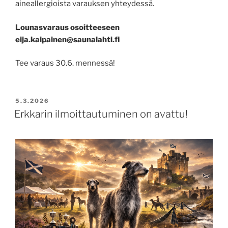
aineallergioista varauksen yhteydessä.
Lounasvaraus osoitteeseen
eija.kaipainen@saunalahti.fi
Tee varaus 30.6. mennessä!
POSTED
5.3.2026
ON
Erkkarin ilmoittautuminen on avattu!