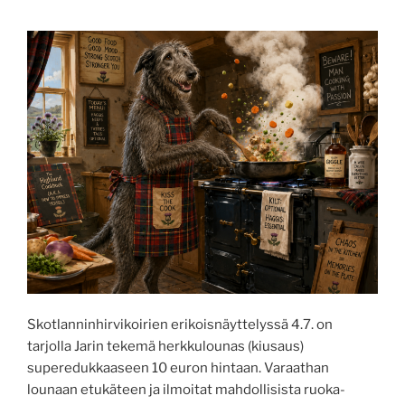
Skotlanninhirvikoirien erikoisnäyttelyssä 4.7. on
tarjolla Jarin tekemä herkkulounas (kiusaus)
superedukkaaseen 10 euron hintaan. Varaathan
lounaan etukäteen ja ilmoitat mahdollisista ruoka-