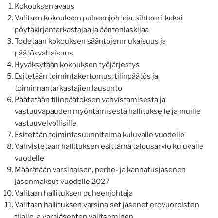
Kokouksen avaus
Valitaan kokouksen puheenjohtaja, sihteeri, kaksi
pöytäkirjantarkastajaa ja ääntenlaskijaa
Todetaan kokouksen sääntöjenmukaisuus ja
päätösvaltaisuus
Hyväksytään kokouksen työjärjestys
Esitetään toimintakertomus, tilinpäätös ja
toiminnantarkastajien lausunto
Päätetään tilinpäätöksen vahvistamisesta ja
vastuuvapauden myöntämisestä hallitukselle ja muille
vastuuvelvollisille
Esitetään toimintasuunnitelma kuluvalle vuodelle
Vahvistetaan hallituksen esittämä talousarvio kuluvalle
vuodelle
Määrätään varsinaisen, perhe- ja kannatusjäsenen
jäsenmaksut vuodelle 2027
Valitaan hallituksen puheenjohtaja
Valitaan hallituksen varsinaiset jäsenet erovuoroisten
tilalle ja varajäsenten valitseminen