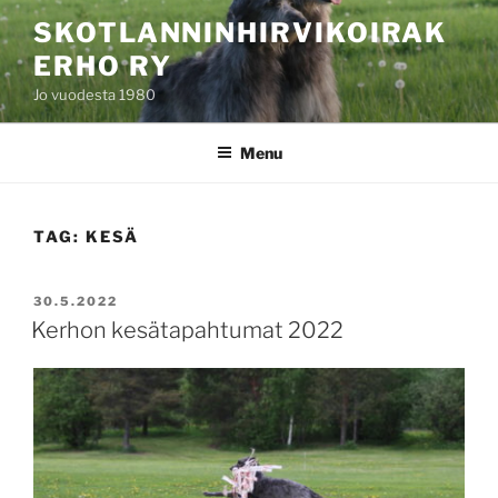
Skip
SKOTLANNINHIRVIKOIRAK
to
ERHO RY
content
Jo vuodesta 1980
Menu
TAG:
KESÄ
POSTED
30.5.2022
ON
Kerhon kesätapahtumat 2022