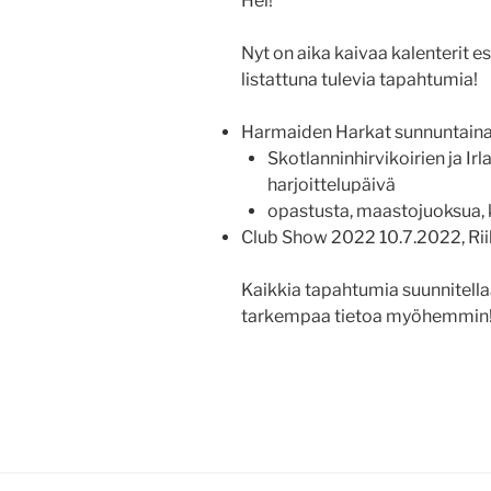
Hei!
Nyt on aika kaivaa kalenterit es
listattuna tulevia tapahtumia!
Harmaiden Harkat sunnuntaina 
Skotlanninhirvikoirien ja Ir
harjoittelupäivä
opastusta, maastojuoksua, k
Club Show 2022 10.7.2022, Ri
Kaikkia tapahtumia suunnitellaan
tarkempaa tietoa myöhemmin