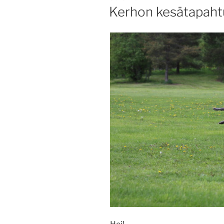
ON
Kerhon kesätapah