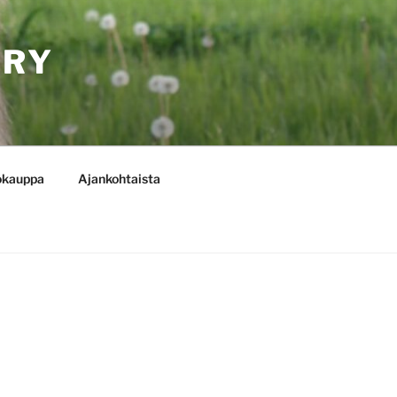
 RY
okauppa
Ajankohtaista