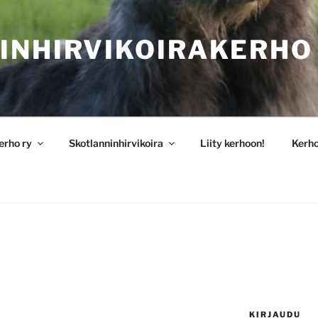
INHIRVIKOIRAKERHO
erho ry
Skotlanninhirvikoira
Liity kerhoon!
Kerh
KIRJAUDU