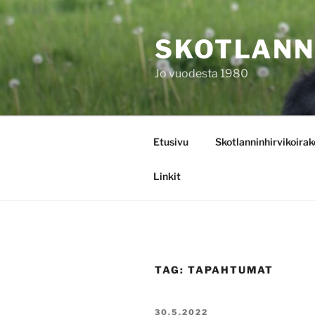
Skip
to
SKOTLANN
content
Jo vuodesta 1980
Etusivu
Skotlanninhirvikoirak
Linkit
TAG:
TAPAHTUMAT
POSTED
30.5.2022