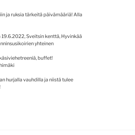
iin ja ruksia tärkeitä päivämääriä! Alla
19.6.2022, Sveitsin kenttä, Hyvinkää
lanninsusikoirien yhteinen
äsiviehetreeniä, buffet!
ihimäki
 hurjalla vauhdilla ja niistä tulee
!