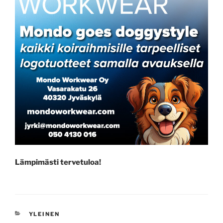
Lämpimästi tervetuloa!
CATEGORIES
YLEINEN