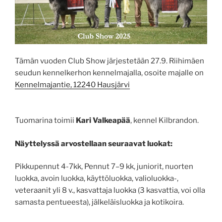
Tämän vuoden Club Show järjestetään 27.9. Riihimäen
seudun kennelkerhon kennelmajalla, osoite majalle on
Ken
nelmajantie, 12240 Hausjärvi
Tuomarina toimii
Kari Valkeapää
, kennel Kilbrandon.
Näyttelyssä arvostellaan seuraavat luokat:
Pikkupennut 4-7kk, Pennut 7–9 kk, juniorit, nuorten
luokka, avoin luokka, käyttöluokka, valioluokka-,
veteraanit yli 8 v., kasvattaja luokka (3 kasvattia, voi olla
samasta pentueesta), jälkeläisluokka ja kotikoira.