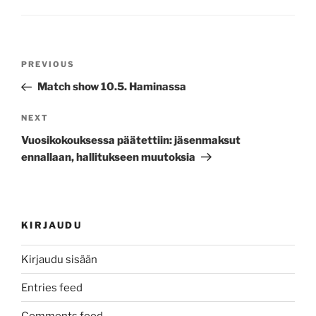
Post
Previous
PREVIOUS
navigation
Post
Match show 10.5. Haminassa
Next
NEXT
Post
Vuosikokouksessa päätettiin: jäsenmaksut
ennallaan, hallitukseen muutoksia
KIRJAUDU
Kirjaudu sisään
Entries feed
Comments feed