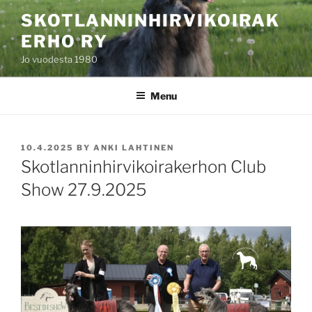
Skip
SKOTLANNINHIRVIKOIRAK
to
ERHO RY
content
Jo vuodesta 1980
Menu
POSTED
10.4.2025
BY
ANKI LAHTINEN
ON
Skotlanninhirvikoirakerhon Club
Show 27.9.2025