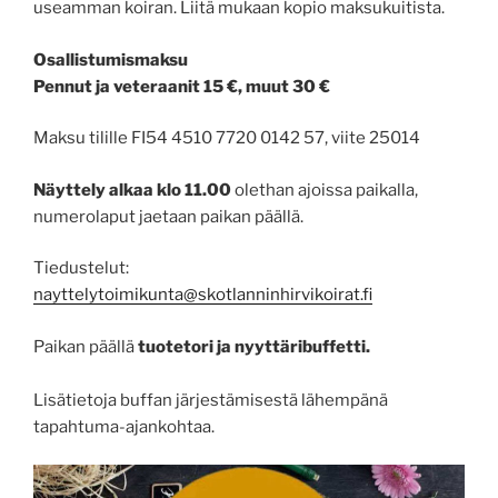
useamman koiran. Liitä mukaan kopio maksukuitista.
Osallistumismaksu
Pennut ja veteraanit 15 €, muut 30 €
Maksu tilille FI54 4510 7720 0142 57, viite 25014
Näyttely alkaa klo 11.00
olethan ajoissa paikalla,
numerolaput jaetaan paikan päällä.
Tiedustelut:
nayttelytoimikunta@skotlanninhirvikoirat.fi
Paikan päällä
tuotetori
ja nyyttäribuffetti.
Lisätietoja buffan järjestämisestä lähempänä
tapahtuma-ajankohtaa.