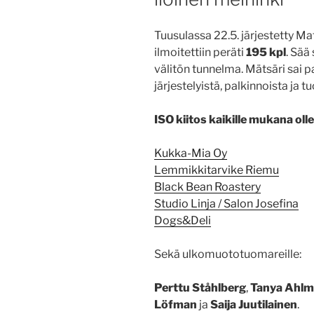
Tuusulassa 22.5. järjestetty Ma
ilmoitettiin peräti
195 kpl
. Sää
välitön tunnelma. Mätsäri sai p
järjestelyistä, palkinnoista ja t
ISO kiitos kaikille mukana olle
Kukka-Mia Oy
Lemmikkitarvike Riemu
Black Bean Roastery
Studio Linja / Salon Josefina
Dogs&Deli
Sekä ulkomuototuomareille:
Perttu Ståhlberg
,
Tanya Ahlm
Löfman
ja
Saija Juutilainen
.