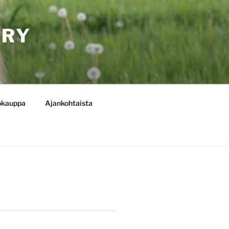
 RY
okauppa
Ajankohtaista