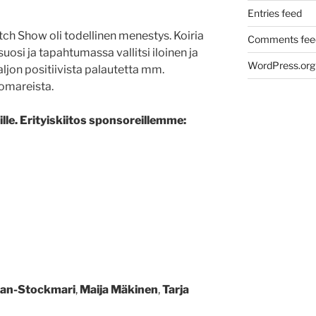
Entries feed
tch Show oli todellinen menestys. Koiria
Comments fee
 suosi ja tapahtumassa vallitsi iloinen ja
WordPress.org
aljon positiivista palautetta mm.
uomareista.
ille. Erityiskiitos sponsoreillemme:
an-Stockmari
,
Maija Mäkinen
,
Tarja