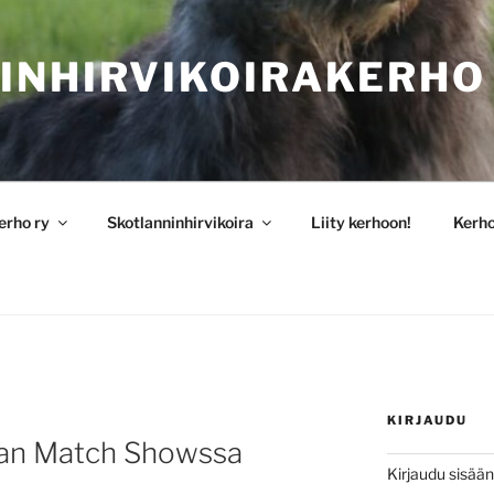
INHIRVIKOIRAKERHO
erho ry
Skotlanninhirvikoira
Liity kerhoon!
Kerh
KIRJAUDU
nan Match Showssa
Kirjaudu sisään