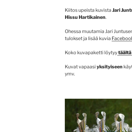
Kiitos upeista kuvista
Jari Jun
Hissu Hartikainen
.
Ohessa muutamia Jari Juntusen
tulokset ja lisää kuvia
Facebook-
Koko kuvapaketti löytyy
täältä
Kuvat vapaasi
yksityiseen
käyt
ymv.