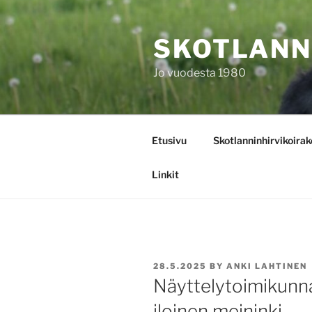
Skip
to
SKOTLANN
content
Jo vuodesta 1980
Etusivu
Skotlanninhirvikoirak
Linkit
POSTED
28.5.2025
BY
ANKI LAHTINEN
ON
Näyttelytoimikun
iloinen meininki