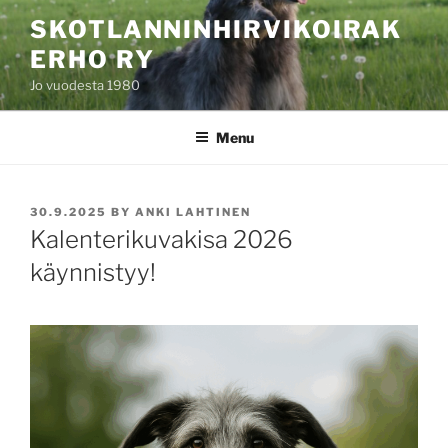
Skip
SKOTLANNINHIRVIKOIRAK
to
ERHO RY
content
Jo vuodesta 1980
Menu
POSTED
30.9.2025
BY
ANKI LAHTINEN
ON
Kalenterikuvakisa 2026
käynnistyy!