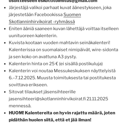
osoitteeseen eskottitoimitus@gmail.com
Järjestäjä valikoi parhaat kuvat äänestykseen, joka
järjestetään Facebookissa
Suomen
Skotlanninhirvikoirat -ryhmässä
Eniten ääniä saaneen kuvan lähettäjä voittaa itselleen
uunituoreen kalenterin.
Kuvista kootaan vuoden mahtavin seinäkalenteri!
Kalenterissa on suomalaiset nimipäivät, wire-sidonta
ja sen koko on avattuna A3 pysty.
Kalenterin hinta on 25 € (ei sisällä postikuluja)
Kalenterin voi noutaa Messukeskuksen näyttelyistä
6.–7.12.2025. Muusta toimituksesta tai postitukesta
sovittava erikseen.
Sitovat tilaukset jäsensihteerille
jasensihteeri@skotlanninhirvikoirat.fi 21.11.2025
mennessä.
HUOM! Kalentereita on hyvin rajattu määrä, joten
pidäthän huolen siitä, että et jää ilman!