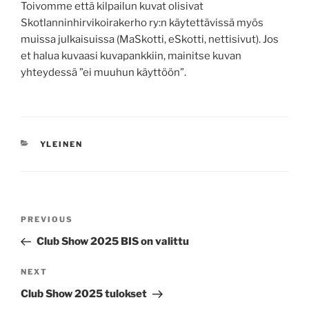
Toivomme että kilpailun kuvat olisivat
Skotlanninhirvikoirakerho ry:n käytettävissä myös
muissa julkaisuissa (MaSkotti, eSkotti, nettisivut). Jos
et halua kuvaasi kuvapankkiin, mainitse kuvan
yhteydessä ”ei muuhun käyttöön”.
CATEGORIES
YLEINEN
Post
Previous
PREVIOUS
navigation
Post
Club Show 2025 BIS on valittu
Next
NEXT
Post
Club Show 2025 tulokset