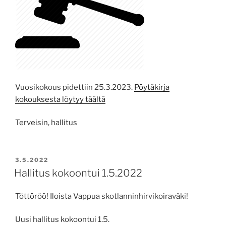
Vuosikokous pidettiin 25.3.2023.
Pöytäkirja
kokouksesta löytyy täältä
Terveisin, hallitus
POSTED
3.5.2022
ON
Hallitus kokoontui 1.5.2022
Töttöröö! Iloista Vappua skotlanninhirvikoiraväki!
Uusi hallitus kokoontui 1.5.