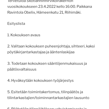
Tervetuloa Skotlanninhirvikoirakerhon
vuosikokoukseen 23.4.2022 kello 16:00. Paikkana
Ravintola Obelix, Hämeenkatu 21, Riihimäki.
Esityslista
1. Kokouksen avaus
2. Valitaan kokouksen puheenjohtaja, sihteeri, kaksi
pöytäkirjantarkastajaa ja ääntenlaskijaa
3. Todetaan kokouksen sääntöjenmukaisuus ja
päätösvaltaisuus
4. Hyväksytään kokouksen työjärjestys
5. Esitetään toimintakertomus, tilinpäätös ja
tilintarkastajien/toiminnantarkastajien lausunto