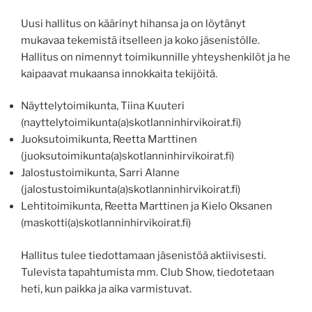
Uusi hallitus on käärinyt hihansa ja on löytänyt
mukavaa tekemistä itselleen ja koko jäsenistölle.
Hallitus on nimennyt toimikunnille yhteyshenkilöt ja he
kaipaavat mukaansa innokkaita tekijöitä.
Näyttelytoimikunta, Tiina Kuuteri
(nayttelytoimikunta(a)skotlanninhirvikoirat.fi)
Juoksutoimikunta, Reetta Marttinen
(juoksutoimikunta(a)skotlanninhirvikoirat.fi)
Jalostustoimikunta, Sarri Alanne
(jalostustoimikunta(a)skotlanninhirvikoirat.fi)
Lehtitoimikunta, Reetta Marttinen ja Kielo Oksanen
(maskotti(a)skotlanninhirvikoirat.fi)
Hallitus tulee tiedottamaan jäsenistöä aktiivisesti.
Tulevista tapahtumista mm. Club Show, tiedotetaan
heti, kun paikka ja aika varmistuvat.