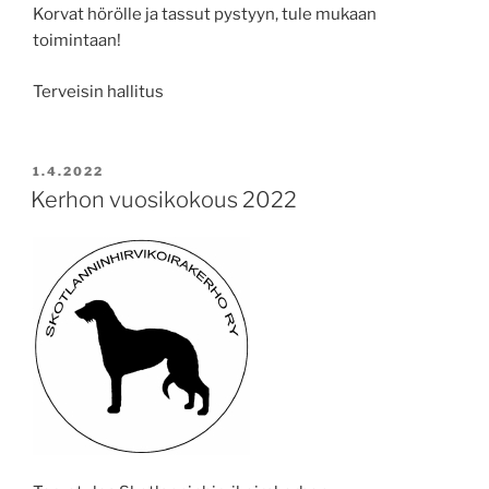
Korvat hörölle ja tassut pystyyn, tule mukaan
toimintaan!
Terveisin hallitus
POSTED
1.4.2022
ON
Kerhon vuosikokous 2022