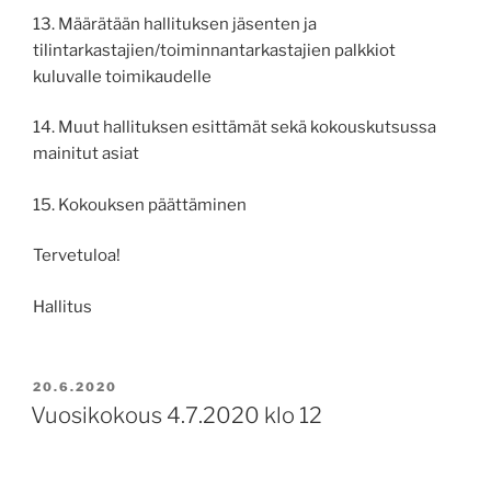
13. Määrätään hallituksen jäsenten ja
tilintarkastajien/toiminnantarkastajien palkkiot
kuluvalle toimikaudelle
14. Muut hallituksen esittämät sekä kokouskutsussa
mainitut asiat
15. Kokouksen päättäminen
Tervetuloa!
Hallitus
POSTED
20.6.2020
ON
Vuosikokous 4.7.2020 klo 12