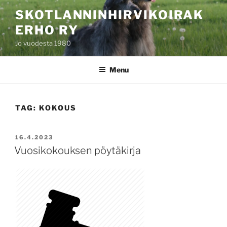
Skip
SKOTLANNINHIRVIKOIRAK
to
ERHO RY
content
Jo vuodesta 1980
Menu
TAG:
KOKOUS
POSTED
16.4.2023
ON
Vuosikokouksen pöytäkirja