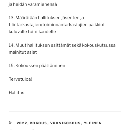
ja heidän varamiehensä
13. Määrätään hallituksen jäsenten ja
tilintarkastajien/toiminnantarkastajien palkkiot
kuluvalle toimikaudelle
14. Muut hallituksen esittämät sekä kokouskutsussa
mainitut asiat
15. Kokouksen päättäminen
Tervetuloa!
Hallitus
CATEGORIES
2022
,
KOKOUS
,
VUOSIKOKOUS
,
YLEINEN