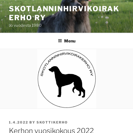
Skip
SKOTLANNINHIRVIKOIRAK
to
ERHO RY
content
Jo vuodesta 1980
Menu
POSTED
1.4.2022
BY
SKOTTIKERHO
ON
Kerhon vuosikokous 2022