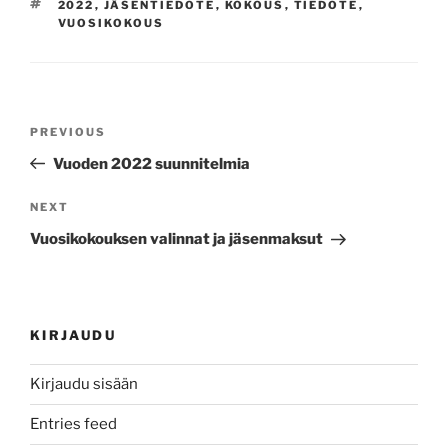
TAGS
2022
,
JÄSENTIEDOTE
,
KOKOUS
,
TIEDOTE
,
VUOSIKOKOUS
Post
Previous
PREVIOUS
navigation
Post
Vuoden 2022 suunnitelmia
Next
NEXT
Post
Vuosikokouksen valinnat ja jäsenmaksut
KIRJAUDU
Kirjaudu sisään
Entries feed