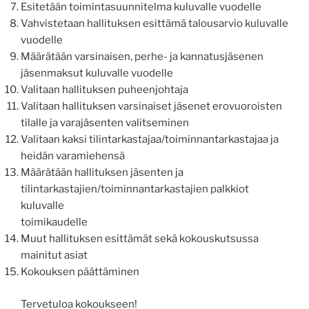
Esitetään toimintasuunnitelma kuluvalle vuodelle
Vahvistetaan hallituksen esittämä talousarvio kuluvalle
vuodelle
Määrätään varsinaisen, perhe- ja kannatusjäsenen
jäsenmaksut kuluvalle vuodelle
Valitaan hallituksen puheenjohtaja
Valitaan hallituksen varsinaiset jäsenet erovuoroisten
tilalle ja varajäsenten valitseminen
Valitaan kaksi tilintarkastajaa/toiminnantarkastajaa ja
heidän varamiehensä
Määrätään hallituksen jäsenten ja
tilintarkastajien/toiminnantarkastajien palkkiot
kuluvalle
toimikaudelle
Muut hallituksen esittämät sekä kokouskutsussa
mainitut asiat
Kokouksen päättäminen
Tervetuloa kokoukseen!