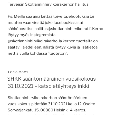
Terveisin Skotlanninhirvikoirakerhon hallitus
Ps. Meille saa aina laittaa toiveita, ehdotuksia tai
muuten vaan viestiä joko facebookissa tai
sähköpostitse
hallitus@skotlanninhirvikoirat.fi
.Kerho
löytyy myös instagramista
@skotlanninhirvikoirakerho Ja kerhon tuotteita on
saatavilla edelleen, näistä löytyy kuvia ja lisätietoa
nettisivuilla kohdassa ”tuotetori”.
POSTED
12.10.2021
ON
SHKK sääntömääräinen vuosikokous
31.10.2021 – katso etäyhteyslinkki
Skotlanninhirvikoirakerhon sääntömäärinen
vuosikokous pidetään 31.10.2021 kello 12. Osoite
Sorvaajankatu 15, 00880 Helsinki, 4 kerros.