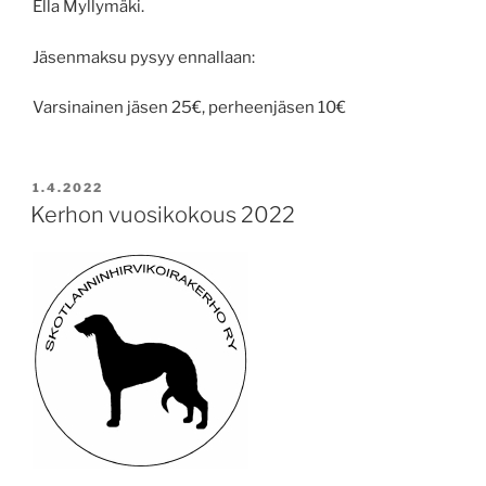
Ella Myllymäki.
Jäsenmaksu pysyy ennallaan:
Varsinainen jäsen 25€, perheenjäsen 10€
POSTED
1.4.2022
ON
Kerhon vuosikokous 2022