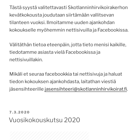
Tästä syystä valitettavasti Skotlanninhirvikoirakerhon
kevätkokousta joudutaan siirtämään vallitsevan
tilanteen vuoksi. Ilmoitamme uuden ajankohdan
kokoukselle myöhemmin nettisivuilla ja Facebookissa.
Välitäthän tietoa eteenpäin, jotta tieto menisi kaikille,
tiedotamme asiasta vielä Facebookissa ja
nettisivuillakin.
Mikäli et seuraa facebookkia tai nettisivuja ja haluat
tiedon kokouksen ajankohdasta, laitathan viestiä
jäsensihteerille
jasensihteeri@skotlanninhirvikoirat.fi
.
POSTED
7.3.2020
ON
Vuosikokouskutsu 2020