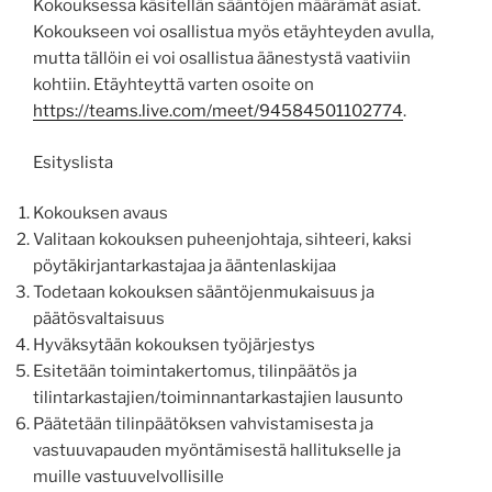
Kokouksessa käsitellän sääntöjen määrämät asiat.
Kokoukseen voi osallistua myös etäyhteyden avulla,
mutta tällöin ei voi osallistua äänestystä vaativiin
kohtiin. Etäyhteyttä varten osoite on
https://teams.live.com/meet/94584501102774
.
Esityslista
Kokouksen avaus
Valitaan kokouksen puheenjohtaja, sihteeri, kaksi
pöytäkirjantarkastajaa ja ääntenlaskijaa
Todetaan kokouksen sääntöjenmukaisuus ja
päätösvaltaisuus
Hyväksytään kokouksen työjärjestys
Esitetään toimintakertomus, tilinpäätös ja
tilintarkastajien/toiminnantarkastajien lausunto
Päätetään tilinpäätöksen vahvistamisesta ja
vastuuvapauden myöntämisestä hallitukselle ja
muille vastuuvelvollisille