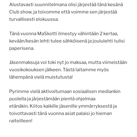
Alustavasti suunnitelmana olisi järjestää tänä kesänä
Club show, ja toivomme että voimme sen järjestää
turvallisesti elokuussa.
Tänä vuonna MaSkotti ilmestyy vähintään 2 kertaa,
kevään/kesän lehti tulee sähköisenä ja joululehti tulisi
paperisena.
Jäsenmaksuja voi toki nyt jo maksaa, mutta viimeistään
vuosikokouksen jälkeen. Tästä laitamme myös
lähempänä vielä muistutusta!
Pyrimme vielä aktivoitumaan sosiaalisen mediankin
puolella ja järjestämään pientä ohjelmaa
etänäkin. Kiitos kaikille jäsenille ymmärryksestä ja
toivottavasti tänä vuonna asiat palaisi jo hieman
raiteilleen!