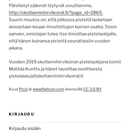
Päivitetyt säännöt löytyvät sivuiltamme,
http://skotlanninhirvikoirat.fi/?page_id=2865.
Suurin muutos on, että jatkossa pisteitä lasketaan
ainoastaan kisaan ilmoitettujen koirien osalta. Toisin
sanoen, omistajan tulee itse ilmoittaa pistelaskijalle,
että hänen koiransa pisteitä seurattaisiin vuoden
aikana.
Vuoden 2019 skotlannihirvikoiran pistelaskijana toimii
Matilda Kunttu ja hänet tavoittaa osoitteesta
pistelasku(at)skotlanninhirvikoirat.fi.
Kuva
Picol
@
www.flaticon.com
lisenssillä
CC 3.0 BY
KIRJAUDU
Kirjaudu sisään