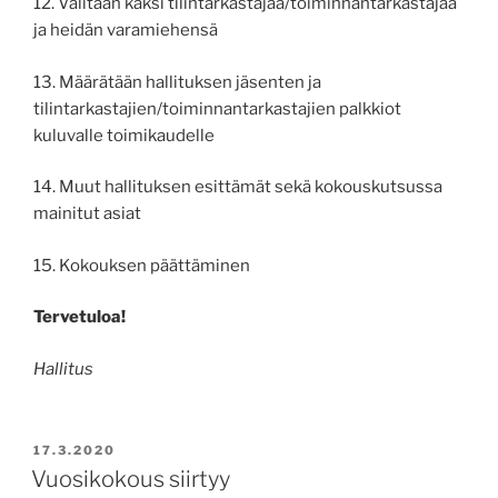
12. Valitaan kaksi tilintarkastajaa/toiminnantarkastajaa
ja heidän varamiehensä
13. Määrätään hallituksen jäsenten ja
tilintarkastajien/toiminnantarkastajien palkkiot
kuluvalle toimikaudelle
14. Muut hallituksen esittämät sekä kokouskutsussa
mainitut asiat
15. Kokouksen päättäminen
Tervetuloa!
Hallitus
POSTED
17.3.2020
ON
Vuosikokous siirtyy