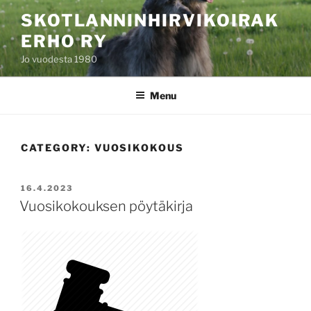
Skip
SKOTLANNINHIRVIKOIRAK
to
ERHO RY
content
Jo vuodesta 1980
Menu
CATEGORY:
VUOSIKOKOUS
POSTED
16.4.2023
ON
Vuosikokouksen pöytäkirja