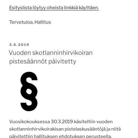
Esityslista löytyy oheista linkkiä käyttäen.
Tervetuloa, Hallitus
POSTED
3.6.2019
ON
Vuoden skotlanninhirvikoiran
pistesäännöt päivitetty
Vuosikokouksessa 30.3.2019 käsiteltiin vuoden
skotlanninhirvikoirakisan pistelaskusääntöjä ja niitä
päivitettiin hallituksen ehdotuksen perusteella.